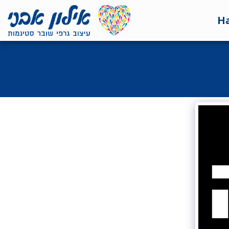
<7524818de335ff3bc7a7570c40ef8500>
H