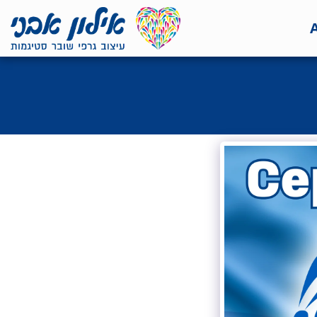
<7524818de335ff3bc7a7570c40ef8500>