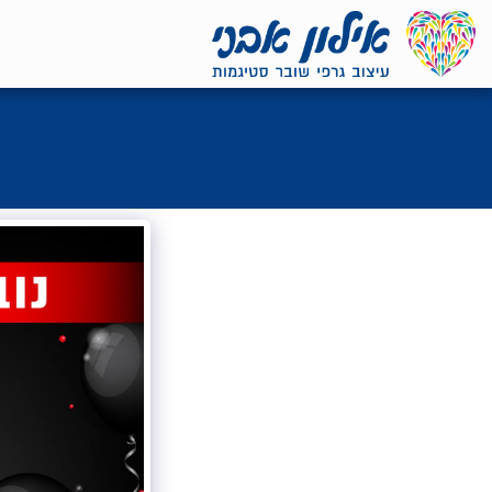
<7524818de335ff3bc7a7570c40ef8500>