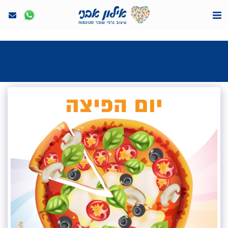
<7524818de335ff3bc7a7570c40ef8500>