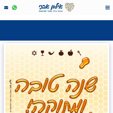
<7524818de335ff3bc7a7570c40ef8500>