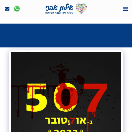
<7524818de335ff3bc7a7570c40ef8500>