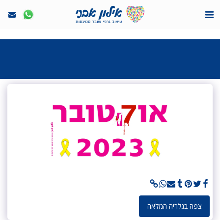
<7524818de335ff3bc7a7570c40ef8500>
צפה בגלריה המלאה