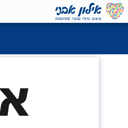
<7524818de335ff3bc7a7570c40ef8500>